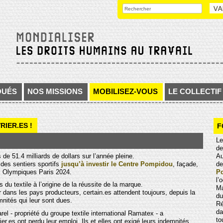
OUÉS
NOS MISSIONS
MOBILISEZ-VOUS
LE COLLECTIF
RIER.ES !
F
Le
de
de 51.4 milliards de dollars sur l’année pleine.
Au
des sentiers sportifs
jusqu’à investir le Centre Pompidou
, façade,
de
ux Olympiques Paris 2024.
P
l’
es du textile à l’origine de la réussite de la marque.
Ma
ans les pays producteurs, certain.es attendent toujours, depuis la
du
nités qui leur sont dues.
Ré
da
el - propriété du groupe textile international Ramatex - a
to
.es ont perdu leur emploi. Ils et elles ont exigé leurs indemnités