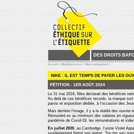
DES DROITS BAF
Accueil >
Mobilisez-vous >
Nos campagnes >
NIKE : IL EST TEMPS DE PAYER LES OUV
PÉTITION - 1ER AOÛT 2024
Le 31 mai 2024, Nike déclarait des bénéfices nets 
Au delà de ces bénéfices records, la marque sort 
parvis et exposition dédiée, à l’occasion des Je
Mais derrière l’image, il y a la réalité des ouvrier.
Rémunéré.es au minimum des salaires en vigueur d
pandémie de Covid-19, les rémunérations et indem
En juillet 2020
, au Cambodge, l’usine Violet Appar
soudainement fermé ses portes. Tou.tes ses ouvrier