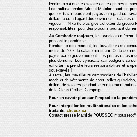
légales ainsi que les salaires et les primes impay
Les multinationales Nike et Matalan, sont les prin
que les travailleurs sont payés au regard du travai
dollars le dû à l’égard des ouvrier.es – salaires 
vigueur - . Nike (le plus gros acheteur du groupe
responsabilités, pour des produits pourtant dûmen
Au Cambodge toujours
, les syndicats mènent d
pendant la pandémie.
Pendant le confinement, les travailleurs suspen
moins de 40% du salaire minimum. Cette somme 
payés par le gouvernement. Les primes et les inde
plus démunis. Les syndicats cambodgiens se sont
exhortant à prendre leurs responsabilités et à opé
sous-payés !
Au total, les travailleurs cambodgiens de l’habil
mode et de vêtements de sport, telles qu’Adidas, 
dollars de salaires pendant le confinement nation
de la Clean Clothes Campaign.
Pour en savoir plus sur l’impact de la pandémi
Pour interpeller les multinationales et les exh
traitants,
cliquez ici
Contact presse Mathilde POUSSEO mpousseo@ethi