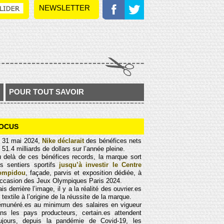
NEWSLETTER
POUR TOUT SAVOIR
OCUS
 31 mai 2024,
Nike déclarait
des bénéfices nets
 51.4 milliards de dollars sur l’année pleine.
 delà de ces bénéfices records, la marque sort
s sentiers sportifs
jusqu’à investir le Centre
ompidou
, façade, parvis et exposition dédiée, à
occasion des Jeux Olympiques Paris 2024.
is derrière l’image, il y a la réalité des ouvrier.es
 textile à l’origine de la réussite de la marque.
munéré.es au minimum des salaires en vigueur
ns les pays producteurs, certain.es attendent
ujours, depuis la pandémie de Covid-19, les