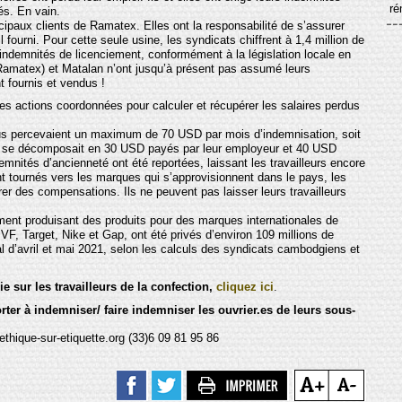
ré
és. En vain.
cipaux clients de Ramatex. Elles ont la responsabilité de s’assurer
l fourni. Pour cette seule usine, les syndicats chiffrent à 1,4 million de
et indemnités de licenciement, conformément à la législation locale en
 Ramatex) et Matalan n’ont jusqu’à présent pas assumé leurs
t fournis et vendus !
es actions coordonnées pour calculer et récupérer les salaires perdus
dus percevaient un maximum de 70 USD par mois d’indemnisation, soit
se décomposait en 30 USD payés par leur employeur et 40 USD
mnités d’ancienneté ont été reportées, laissant les travailleurs encore
 tournés vers les marques qui s’approvisionnent dans le pays, les
rer des compensations. Ils ne peuvent pas laisser leurs travailleurs
lement produisant des produits pour des marques internationales de
VF, Target, Nike et Gap, ont été privés d’environ 109 millions de
al d’avril et mai 2021, selon les calculs des syndicats cambodgiens et
e sur les travailleurs de la confection,
cliquez ici
.
orter à indemniser/ faire indemniser les ouvrier.es de leurs sous-
que-sur-etiquette.org (33)6 09 81 95 86