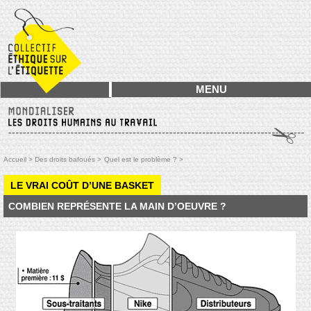
MENU
Accueil >
Des droits bafoués >
Quel est le problème ? >
LE VRAI COÛT D’UNE BASKET
COMBIEN REPRÉSENTE LA MAIN D’OEUVRE ?