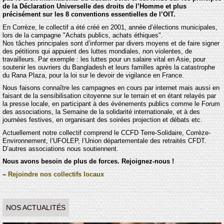
de la Déclaration Universelle des droits de l’Homme et plus
précisément sur les 8 conventions essentielles de l’OIT.
En Corrèze, le collectif a été créé en 2001, année d’élections municipales,
lors de la campagne "Achats publics, achats éthiques".
Nos tâches principales sont d’informer par divers moyens et de faire signer
des pétitions qui appuient des luttes mondiales, non violentes, de
travailleurs. Par exemple : les luttes pour un salaire vital en Asie, pour
soutenir les ouvriers du Bangladesh et leurs familles après la catastrophe
du Rana Plaza, pour la loi sur le devoir de vigilance en France.
Nous faisons connaître les campagnes en cours par internet mais aussi en
faisant de la sensibilisation citoyenne sur le terrain et en étant relayés par
la presse locale, en participant à des événements publics comme le Forum
des associations, la Semaine de la solidarité internationale, et à des
journées festives, en organisant des soirées projection et débats etc.
Actuellement notre collectif comprend le CCFD Terre-Solidaire, Corrèze-
Environnement, l’UFOLEP, l’Union départementale des retraités CFDT.
D’autres associations nous soutiennent.
Nous avons besoin de plus de forces. Rejoignez-nous !
–
Rejoindre nos collectifs locaux
NOS ACTUALITÉS