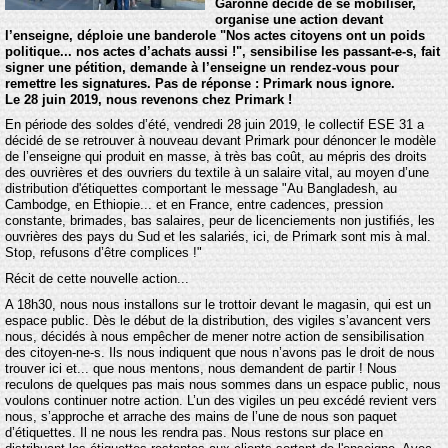
Garonne décide de se mobiliser,
organise une action devant
l’enseigne, déploie une banderole "Nos actes citoyens ont un poids
politique... nos actes d’achats aussi !", sensibilise les passant-e-s, fait
signer une pétition, demande à l’enseigne un rendez-vous pour
remettre les signatures. Pas de réponse : Primark nous ignore.
Le 28 juin 2019, nous revenons chez Primark !
En période des soldes d’été, vendredi 28 juin 2019, le collectif ESE 31 a
décidé de se retrouver à nouveau devant Primark pour dénoncer le modèle
de l’enseigne qui produit en masse, à très bas coût, au mépris des droits
des ouvrières et des ouvriers du textile à un salaire vital, au moyen d’une
distribution d'étiquettes comportant le message "Au Bangladesh, au
Cambodge, en Ethiopie... et en France, entre cadences, pression
constante, brimades, bas salaires, peur de licenciements non justifiés, les
ouvrières des pays du Sud et les salariés, ici, de Primark sont mis à mal.
Stop, refusons d’être complices !"
Récit de cette nouvelle action...
A 18h30, nous nous installons sur le trottoir devant le magasin, qui est un
espace public. Dès le début de la distribution, des vigiles s’avancent vers
nous, décidés à nous empêcher de mener notre action de sensibilisation
des citoyen-ne-s. Ils nous indiquent que nous n’avons pas le droit de nous
trouver ici et... que nous mentons, nous demandent de partir ! Nous
reculons de quelques pas mais nous sommes dans un espace public, nous
voulons continuer notre action. L’un des vigiles un peu excédé revient vers
nous, s’approche et arrache des mains de l’une de nous son paquet
d’étiquettes. Il ne nous les rendra pas. Nous restons sur place en