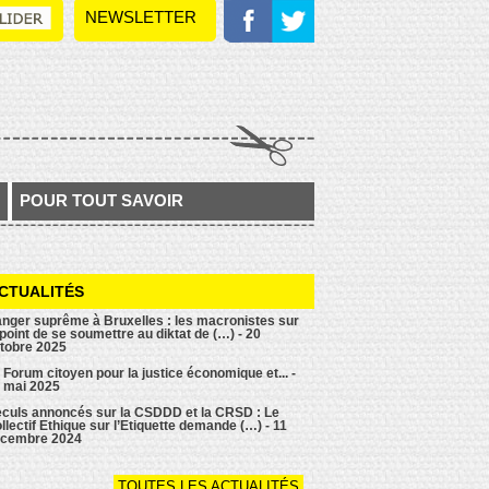
NEWSLETTER
POUR TOUT SAVOIR
CTUALITÉS
nger suprême à Bruxelles : les macronistes sur
 point de se soumettre au diktat de (…) - 20
tobre 2025
 Forum citoyen pour la justice économique et... -
 mai 2025
culs annoncés sur la CSDDD et la CRSD : Le
llectif Ethique sur l’Etiquette demande (…) - 11
cembre 2024
TOUTES LES ACTUALITÉS