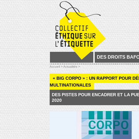
DES DROITS BAF
Accueil >
Actualités >
« BIG CORPO » : UN RAPPORT POUR D
MULTINATIONALES
DES PISTES POUR ENCADRER ET LA PU
2020